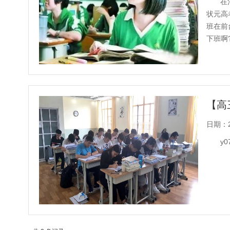
在
状元高
班在前
下班啊?
【高
日期：20
y07