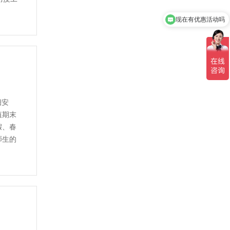
现在有优惠活动吗
细安
值期末
假、春
师生的