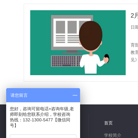
2
日期：
育
教
见
中小
共
8
条记录
请您留言
您好，咨询可留电话+咨询年级,老
师即刻给您联系介绍，学校咨询
热线：132-1300-5477【微信同
微信关注
首页
号】
学校简介