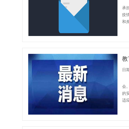
承
疫
和
生发
教
日期：
会
的
适
省级