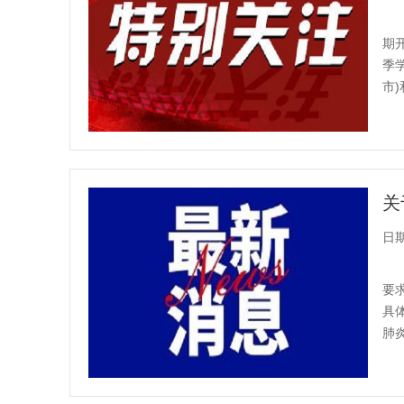
期
季
市
国教
关
日期：
要
具
肺
于做