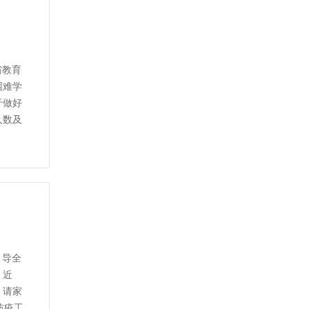
省教育
困难学
于做好
人数及
引导全
，近
，请家
防疫工