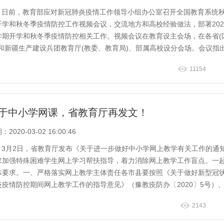
日前，教育部应对新冠肺炎疫情工作领导小组办公室召开全国教育系统
开学和秋冬季疫情防控工作视频会议，交流地方和高校经验做法，部署202
学期开学和秋冬季疫情防控相关工作。视频会议在教育设主会场，在各省(
)和新疆生产建设兵团教育厅(教委、教育局)、部属高校设分会场。会议指
育系...
11154
于中小学网课，省教育厅再发文！
2020-03-02 16:00:46
3月2日，省教育厅发布《关于进一步做好中小学网上教学有关工作的通
求加强特殊困难学生网上学习帮扶指导，着力消除网上教学工作盲点。一
体要求。一、严格落实网上教学主体责任各市县要按照《关于做好新型冠
炎疫情防控期间网上教学工作的指导意见》（豫教疫防办〔2020〕5号）
好新冠...
2143