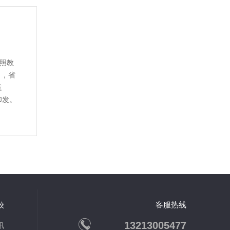
按照教
日，省
意
印发。
客服热线
校
13213005477
讯