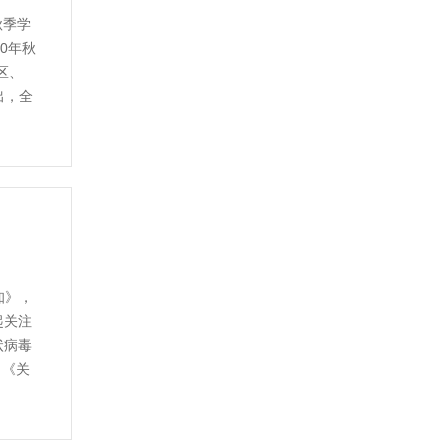
秋季学
0年秋
区、
出，全
知》，
起关注
状病毒
、《关