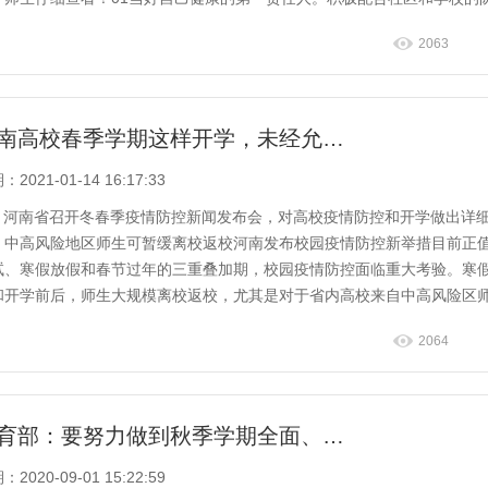
排，落实居家...
2063
河南高校春季学期这样开学，未经允许不得提前返校！
2021-01-14 16:17:33
河南省召开冬春季疫情防控新闻发布会，对高校疫情防控和开学做出详
。中高风险地区师生可暂缓离校返校河南发布校园疫情防控新举措目前正
试、寒假放假和春节过年的三重叠加期，校园疫情防控面临重大考验。寒
和开学前后，师生大规模离校返校，尤其是对于省内高校来自中高风险区
校问题，河南将...
2064
教育部：要努力做到秋季学期全面、正常、安全开学
2020-09-01 15:22:59