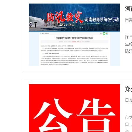
河
日期：
厅
生
防
其家
日期：
市
日
长