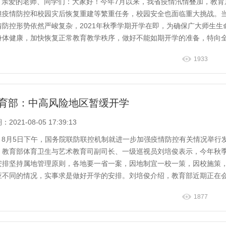
亲爱的老师、同学们：大家好！今年7月以来，我省疫情汛情叠加，教育
担疫情防控和校园灾后恢复重建等繁重任务，校园安全也面临重大挑战。
情防控形势依然严峻复杂，2021年秋季学期开学在即，为确保广大师生生
身体健康，加快恢复正常教育教学秩序，做好不能如期开学的准备，特向
出如下倡...
1933
育部：中高风险地区暂缓开学
2021-08-05 17:39:13
8月5日下午，国务院联防联控机制就进一步加强疫情防控有关情况举行
。教育部体育卫生与艺术教育司副司长、一级巡视员刘培俊表示，今年秋
安排坚持属地管理原则，各地要一省一案，因地制宜一校一策，因校施策
应不同的情况，实事求是做好开学的安排。刘培俊介绍，教育部近期正在
教育部门，按...
1877