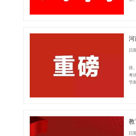
作安
日期：
排
考
节
往返
日期：