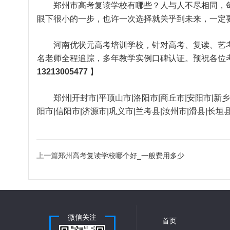
郑州市高考复读学校有哪些？人与人不尽相同，每
眼下很小的一步，也许一次选择就关乎到未来，一定
河南优状元高考培训学校
，针对高考、复读、艺
名老师全程追踪，多年教学实例口碑认证。预祝各位
13213005477
】
郑州|开封市|平顶山市|洛阳市|商丘市|安阳市|新乡市
阳市|信阳市|济源市|巩义市|兰考县|汝州市|滑县|长垣
上一篇
郑州高考复读学校哪个好_一般费用多少
微信关注
首页