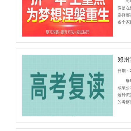
高
像是在
选择都
各个家
132130
郑州
日期：20
每
成绩公
这种慌
的考察
合多年..