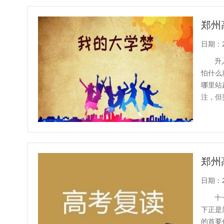
郑州
日期：20
升
怕什么
哪里站
注，但
复读学校
郑州
日期：20
十
下正是
的首要