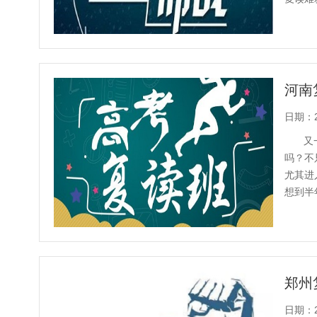
有只为孩
河南
日期：20
又
吗？不
尤其进
想到半
你值得拥
郑州
日期：20