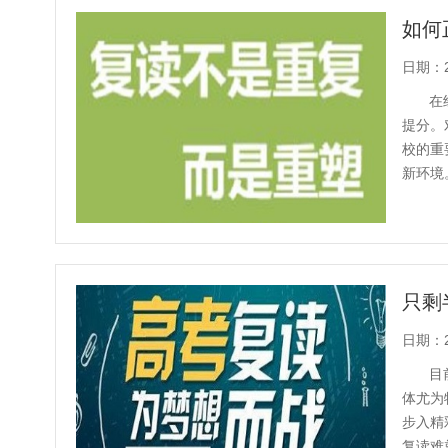
如何
日期：20
在
提分。
校的重
新环境
分热线：1
日期：20
目
体尤为
步入精
复读难