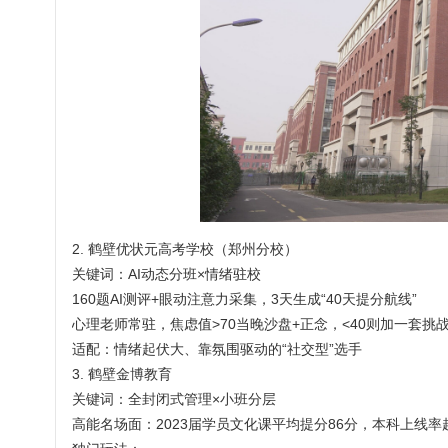
2. 鹤壁优状元高考学校（郑州分校）
关键词：AI动态分班×情绪驻校
160题AI测评+眼动注意力采集，3天生成“40天提分航线”
心理老师常驻，焦虑值>70当晚沙盘+正念，<40则加一套挑
适配：情绪起伏大、靠氛围驱动的“社交型”选手
3. 鹤壁金博教育
关键词：全封闭式管理×小班分层
高能名场面：2023届学员文化课平均提分86分，本科上线率超