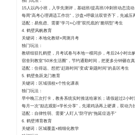
独门玩法：
15人以内小班，入学先测评，基础班/提高班/冲刺班动态流动
每周“高考心理调适工作坊”，沙盘+呼吸法双管齐下，先减压
适配：易焦虑、需要“学习+心理”双托底的“脆弱型”考生
4. 鹤壁风帆教育
关键词：本地化教研×周测月考
独门玩法：
教研组驻扎鹤壁，月考试卷与本地一模同步，考后24小时出
宿舍到教室“50米生活圈”，节约通勤时间，把更多分钟砸在
适配：住得远、想把“赶路时间”变成“刷题时间”的县区考生
5. 鹤壁鱼跃龙门教育
关键词：区域强校×个性化课表
独门玩法：
早中晚三次打卡，教务系统实时推送给家长；请假超过2小时
每月一次“励志观影+学长分享”，先灌鸡汤再上硬课，双动力
适配：自律性弱、需要“人盯人”防守的“拖延症选手”
6. 鹤壁博育教育
关键词：区城覆盖×精细化教学