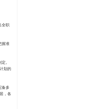
名全职
把握准
制定。
计划的
配备多
居，各