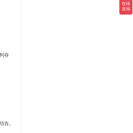
列存
结合。